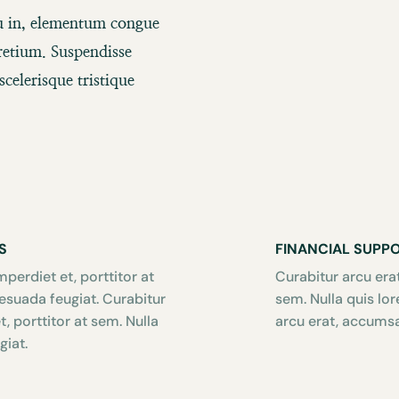
cu in, elementum congue
retium. Suspendisse
celerisque tristique
S
FINANCIAL SUPP
perdiet et, porttitor at
Curabitur arcu erat
lesuada feugiat. Curabitur
sem. Nulla quis lo
, porttitor at sem. Nulla
arcu erat, accumsan
giat.