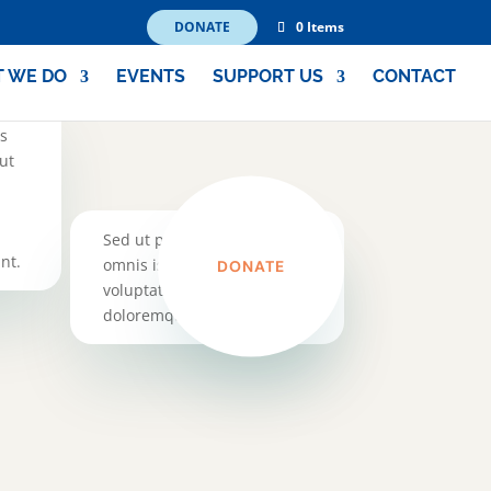
DONATE
0 Items
 WE DO
EVENTS
SUPPORT US
CONTACT
s
ut
Sed ut perspiciatis unde
nt.
omnis iste natus error sit
DONATE
voluptatem accusantium
doloremque laudantium