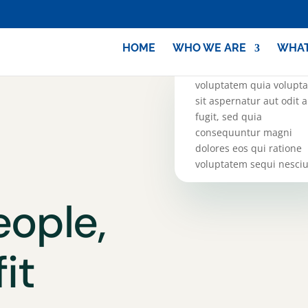
HOME
WHO WE ARE
WHAT
Nemo enim ipsam
voluptatem quia volupta
sit aspernatur aut odit a
fugit, sed quia
consequuntur magni
dolores eos qui ratione
voluptatem sequi nesciu
eople,
it